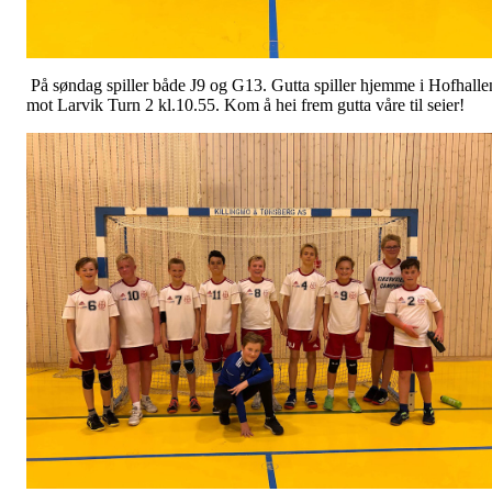
På søndag spiller både J9 og G13. Gutta spiller hjemme i Hofhalle
mot Larvik Turn 2 kl.10.55. Kom å hei frem gutta våre til seier!