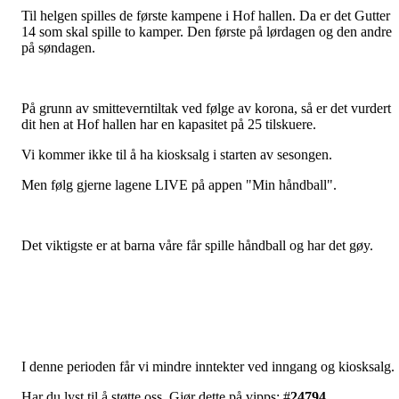
Til helgen spilles de første kampene i Hof hallen. Da er det Gutter
14 som skal spille to kamper. Den første på lørdagen og den andre
på søndagen.
På grunn av smitteverntiltak ved følge av korona, så er det vurdert
dit hen at Hof hallen har en kapasitet på 25 tilskuere.
Vi kommer ikke til å ha kiosksalg i starten av sesongen.
Men følg gjerne lagene LIVE på appen "Min håndball".
Det viktigste er at barna våre får spille håndball og har det gøy.
I denne perioden får vi mindre inntekter ved inngang og kiosksalg.
Har du lyst til å støtte oss. Gjør dette på vipps: #
24794