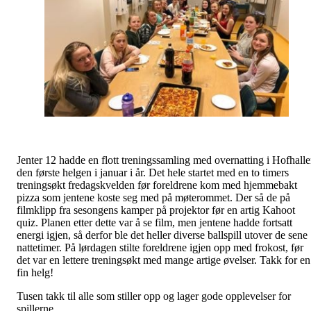
Jenter 12 hadde en flott treningssamling med overnatting i Hofhall
den første helgen i januar i år. Det hele startet med en to timers
treningsøkt fredagskvelden før foreldrene kom med hjemmebakt
pizza som jentene koste seg med på møterommet. Der så de på
filmklipp fra sesongens kamper på projektor før en artig Kahoot
quiz. Planen etter dette var å se film, men jentene hadde fortsatt
energi igjen, så derfor ble det heller diverse ballspill utover de sene
nattetimer. På lørdagen stilte foreldrene igjen opp med frokost, før
det var en lettere treningsøkt med mange artige øvelser. Takk for en
fin helg!
Tusen takk til alle som stiller opp og lager gode opplevelser for
spillerne.