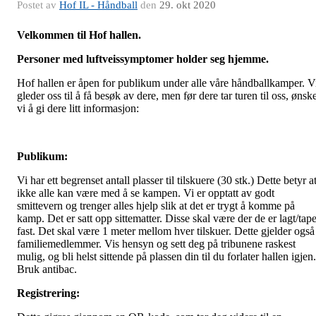
Postet av
Hof IL - Håndball
den
29. okt 2020
Velkommen til Hof hallen.
Personer med luftveissymptomer holder seg hjemme.
Hof hallen er åpen for publikum under alle våre håndballkamper. V
gleder oss til å få besøk av dere, men før dere tar turen til oss, ønsk
vi å gi dere litt informasjon:
Publikum:
Vi har ett begrenset antall plasser til tilskuere (30 stk.) Dette betyr a
ikke alle kan være med å se kampen. Vi er opptatt av godt
smittevern og trenger alles hjelp slik at det er trygt å komme på
kamp.
Det er satt opp sittematter. Disse skal være der de er lagt/tape
fast. Det skal være 1 meter mellom hver tilskuer. Dette gjelder også
familiemedlemmer. Vis hensyn og sett deg på tribunene raskest
mulig, og bli helst sittende på plassen din til du forlater hallen igjen.
Bruk antibac.
Registrering: