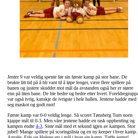
Jenter 9 var veldig spente før sin første kamp på stor bane. De
brukte litt tid på å bli vant til å løpe lenger, være flere spillere på
banen og justere skuddet mot mål da avstanden også her er større
enn på liten bane. De ble bedre og bedre etter hvert. Foreldregrupp
var også ivrig, kanskje de ivrigste i hele hallen. Jentene hadde med
seg maskot og godt mot!
Første kamp var 0-0 veldig lenge. Så scoret Tønsberg Turn noen
kjappe mål til 0-3. Men våre jentene hadde en rask opphenting og
kampen endte
4-3
. Siste mål med et sekund igjen av kampen. Stor
jubel! Mange spillere på scoringslista og en ny keeper i hver kamp.
Amalie, Erle og Helene sto i mål i hver sin kamp. Tøffe jenter!