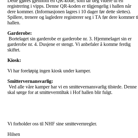
Dette gjøres gjennom en QR-kode, som tar deg videre til en
registrering i vipps. Denne QR-koden er tilgjengelig i hallen når
dere kommer. (Informasjonen lagres i 10 dager før dette slettes).
Spillere, trenere og lagledere registrerer seg i TA før dere kommer ti
hallen.
Garderobe:
Bortelaget sin garderobe er garderobe nr. 3. Hjemmelaget sin er
garderobe nr. 4. Dusjene er stengt. Vi anbefaler å komme ferdig
skiftet.
Kiosk:
Vi har foreløpig ingen kiosk under kamper.
Smittervernansvarlig:
Ved alle våre kamper har vi en smittevernansvarlig tilstede. Denne
skal sørge for at smitteverntiltak i Hof hallen blir fulgt.
Vi forholder oss til NHF sine smittevernregler.
Hilsen