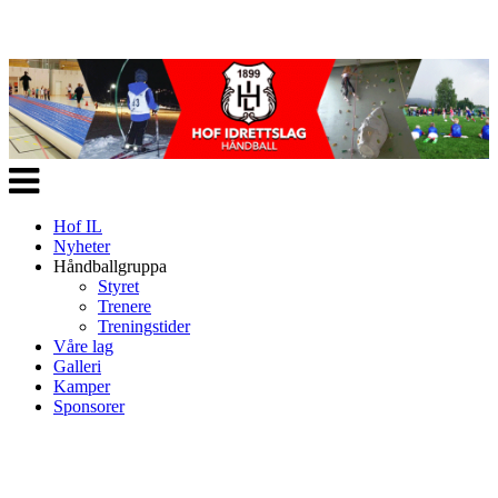
Veksle
navigasjon
Hof IL
Nyheter
Håndballgruppa
Styret
Trenere
Treningstider
Våre lag
Galleri
Kamper
Sponsorer