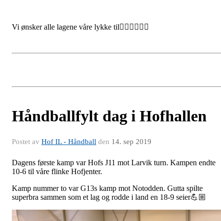
Vi ønsker alle lagene våre lykke til🤾🏼‍♂️🤾🏼‍♀️
Håndballfylt dag i Hofhallen
Postet av
Hof IL - Håndball
den
14. sep 2019
Dagens første kamp var Hofs J11 mot Larvik turn. Kampen endte
10-6 til våre flinke Hofjenter.
Kamp nummer to var G13s kamp mot Notodden. Gutta spilte
superbra sammen som et lag og rodde i land en 18-9 seier💪🏼