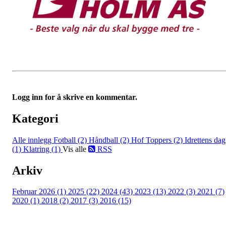
Logg inn for å skrive en kommentar.
Kategori
Alle innlegg
Fotball (2)
Håndball (2)
Hof Toppers (2)
Idrettens dag
(1)
Klatring (1)
Vis alle
RSS
Arkiv
Februar 2026 (1)
2025 (22)
2024 (43)
2023 (13)
2022 (3)
2021 (7)
2020 (1)
2018 (2)
2017 (3)
2016 (15)