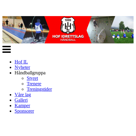
Veksle
navigasjon
Hof IL
Nyheter
Håndballgruppa
Styret
Trenere
Treningstider
Våre lag
Galleri
Kamper
Sponsorer