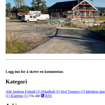
Logg inn for å skrive en kommentar.
Kategori
Alle innlegg
Fotball (2)
Håndball (2)
Hof Toppers (2)
Idrettens dag
(1)
Klatring (1)
Vis alle
RSS