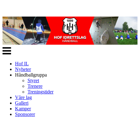
Veksle
navigasjon
Hof IL
Nyheter
Håndballgruppa
Styret
Trenere
Treningstider
Våre lag
Galleri
Kamper
Sponsorer