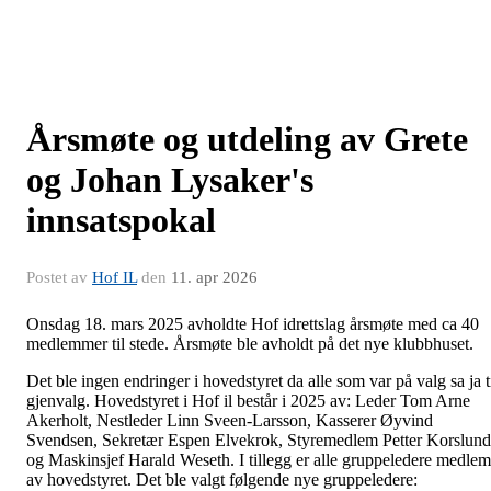
Årsmøte og utdeling av Grete
og Johan Lysaker's
innsatspokal
Postet av
Hof IL
den
11. apr 2026
Onsdag 18. mars 2025 avholdte Hof idrettslag årsmøte med ca 40
medlemmer til stede. Årsmøte ble avholdt på det nye klubbhuset.
Det ble ingen endringer i hovedstyret da alle som var på valg sa ja t
gjenvalg. Hovedstyret i Hof il består i 2025 av: Leder Tom Arne
Akerholt, Nestleder Linn Sveen-Larsson, Kasserer Øyvind
Svendsen, Sekretær Espen Elvekrok, Styremedlem Petter Korslund
og Maskinsjef Harald Weseth. I tillegg er alle gruppeledere medlem
av hovedstyret. Det ble valgt følgende nye gruppeledere: