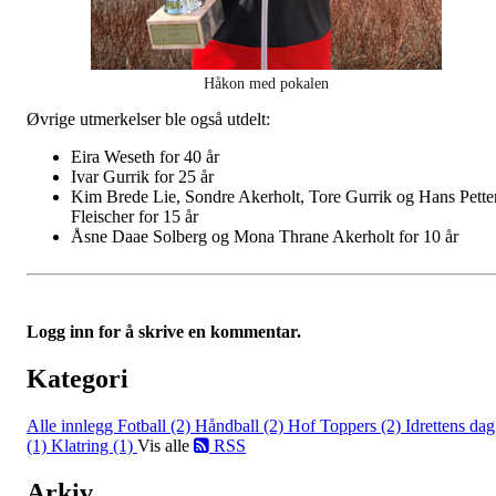
Håkon med pokalen
Øvrige utmerkelser ble også utdelt:
Eira Weseth for 40 år
Ivar Gurrik for 25 år
Kim Brede Lie, Sondre Akerholt, Tore Gurrik og Hans Pette
Fleischer for 15 år
Åsne Daae Solberg og Mona Thrane Akerholt for 10 år
Logg inn for å skrive en kommentar.
Kategori
Alle innlegg
Fotball (2)
Håndball (2)
Hof Toppers (2)
Idrettens dag
(1)
Klatring (1)
Vis alle
RSS
Arkiv