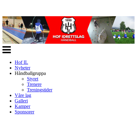
Veksle
navigasjon
Hof IL
Nyheter
Håndballgruppa
Styret
Trenere
Treningstider
Våre lag
Galleri
Kamper
Sponsorer