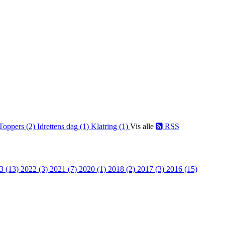
Toppers (2)
Idrettens dag (1)
Klatring (1)
Vis alle
RSS
3 (13)
2022 (3)
2021 (7)
2020 (1)
2018 (2)
2017 (3)
2016 (15)