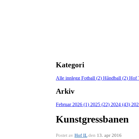
Kategori
Alle innlegg
Fotball (2)
Håndball (2)
Hof 
Arkiv
Februar 2026 (1)
2025 (22)
2024 (43)
202
Kunstgressbanen
Postet av
Hof IL
den
13. apr 2016