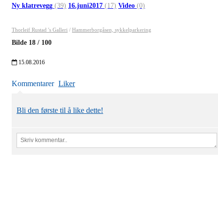
Ny klatrevegg
(39)
16.juni2017
(17)
Video
(0)
Thorleif Rustad 's Galleri
/
Hammerborgåsen, sykkelparkering
Bilde
18
/
100
15.08.2016
Kommentarer
Liker
Bli den første til å like dette!