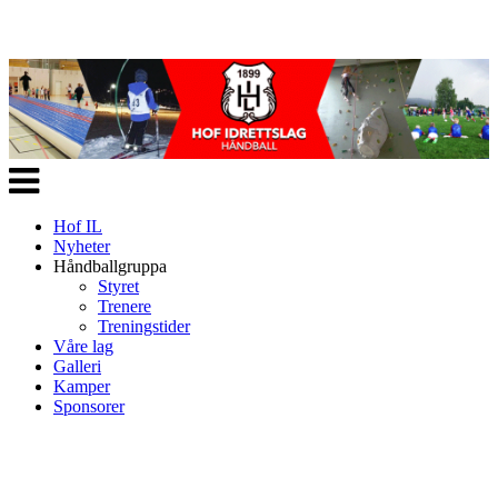
Veksle
navigasjon
Hof IL
Nyheter
Håndballgruppa
Styret
Trenere
Treningstider
Våre lag
Galleri
Kamper
Sponsorer