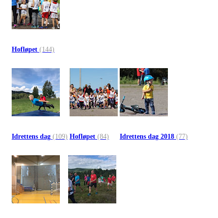
Hofløpet
(144)
Idrettens dag
(109)
Hofløpet
(84)
Idrettens dag 2018
(77)