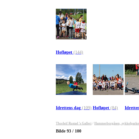
Hofløpet
(144)
Idrettens dag
(109)
Hofløpet
(84)
Idrette
Thorleif Rustad 's Galleri
/
Hammerborgåsen, sykkelparke
Bilde
93
/
100