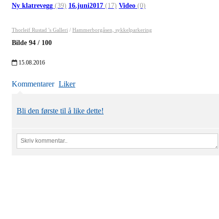
Ny klatrevegg
(39)
16.juni2017
(17)
Video
(0)
Thorleif Rustad 's Galleri
/
Hammerborgåsen, sykkelparkering
Bilde
94
/
100
15.08.2016
Kommentarer
Liker
Bli den første til å like dette!