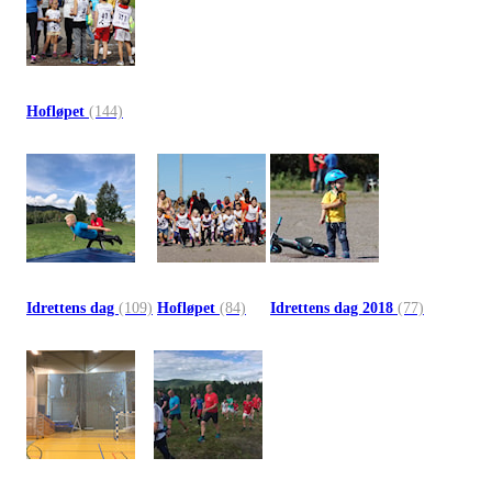
Hofløpet
(144)
Idrettens dag
(109)
Hofløpet
(84)
Idrettens dag 2018
(77)