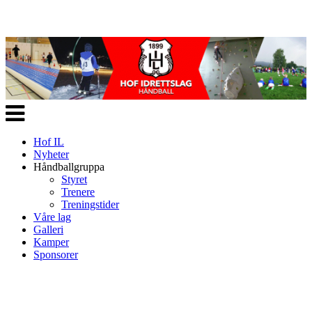
Veksle
navigasjon
Hof IL
Nyheter
Håndballgruppa
Styret
Trenere
Treningstider
Våre lag
Galleri
Kamper
Sponsorer