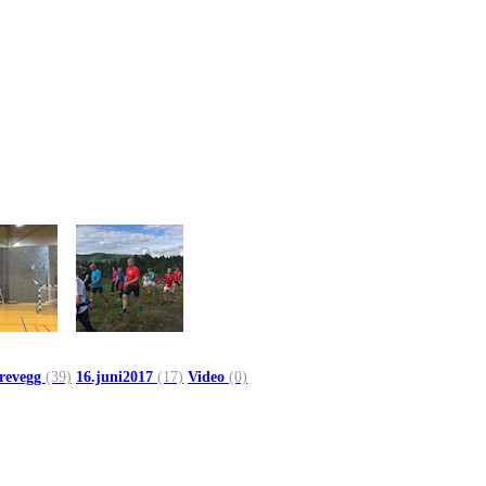
trevegg
(39)
16.juni2017
(17)
Video
(0)