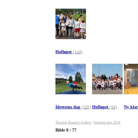
Hofløpet
(144)
Idrettens dag
(109)
Hofløpet
(84)
Ny kla
Thorleif Rustad 's Galleri
/
Idrettens dag 2018
Bilde
8
/
77