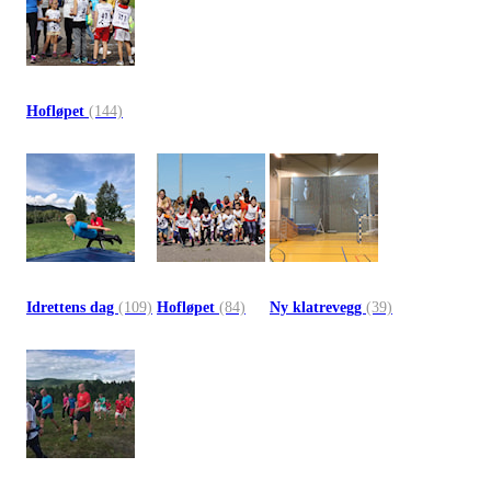
Hofløpet
(144)
Idrettens dag
(109)
Hofløpet
(84)
Ny klatrevegg
(39)