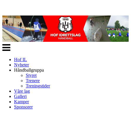
Veksle
navigasjon
Hof IL
Nyheter
Håndballgruppa
Styret
Trenere
Treningstider
Våre lag
Galleri
Kamper
Sponsorer