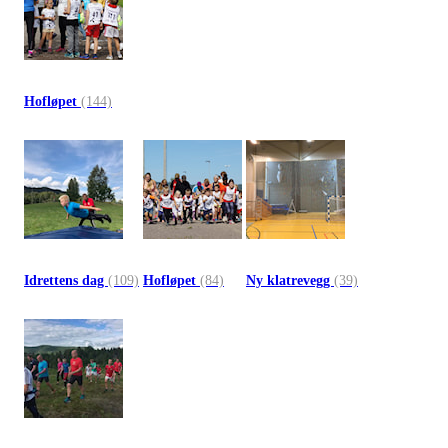
Hofløpet
(144)
Idrettens dag
(109)
Hofløpet
(84)
Ny klatrevegg
(39)