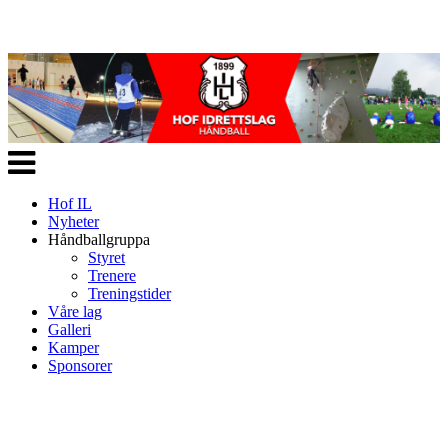
Veksle
navigasjon
Hof IL
Nyheter
Håndballgruppa
Styret
Trenere
Treningstider
Våre lag
Galleri
Kamper
Sponsorer