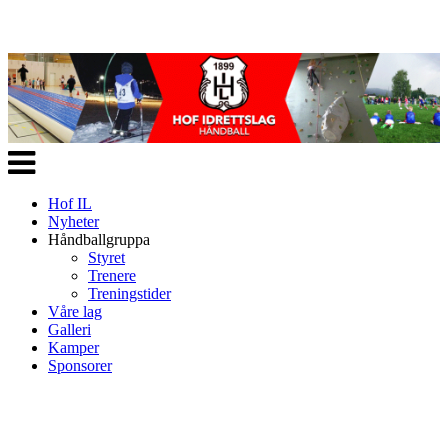
Veksle
navigasjon
Hof IL
Nyheter
Håndballgruppa
Styret
Trenere
Treningstider
Våre lag
Galleri
Kamper
Sponsorer