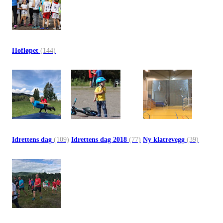
Hofløpet
(144)
Idrettens dag
(109)
Idrettens dag 2018
(77)
Ny klatrevegg
(39)