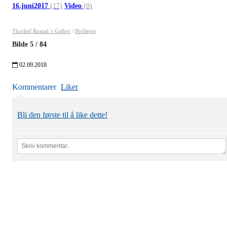
16.juni2017
(17)
Video
(0)
Thorleif Rustad 's Galleri
/
Hofløpet
Bilde
5
/
84
02.09.2018
Kommentarer
Liker
Bli den første til å like dette!