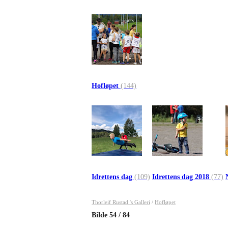
Hofløpet
(144)
Idrettens dag
(109)
Idrettens dag 2018
(77)
Thorleif Rustad 's Galleri
/
Hofløpet
Bilde
54
/
84