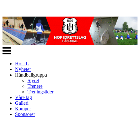
Veksle
navigasjon
Hof IL
Nyheter
Håndballgruppa
Styret
Trenere
Treningstider
Våre lag
Galleri
Kamper
Sponsorer