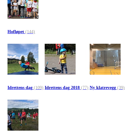
Hofløpet
(144)
Idrettens dag
(109)
Idrettens dag 2018
(77)
Ny klatrevegg
(39)