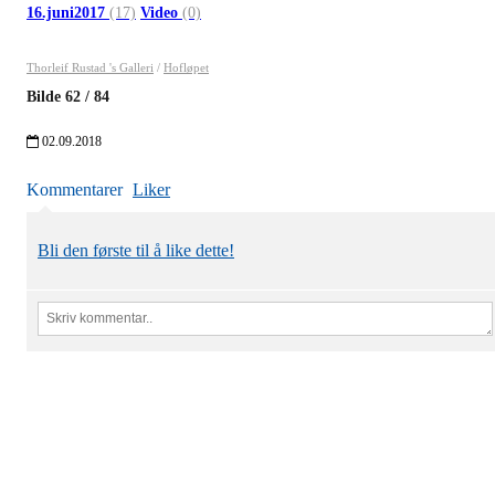
16.juni2017
(17)
Video
(0)
Thorleif Rustad 's Galleri
/
Hofløpet
Bilde
62
/
84
02.09.2018
Kommentarer
Liker
Bli den første til å like dette!