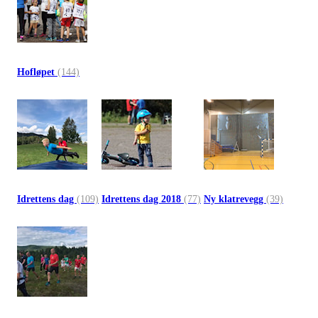
Hofløpet
(144)
Idrettens dag
(109)
Idrettens dag 2018
(77)
Ny klatrevegg
(39)