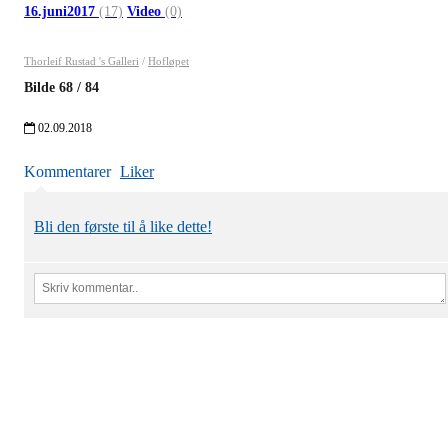
16.juni2017
(17)
Video
(0)
Thorleif Rustad 's Galleri
/
Hofløpet
Bilde
68
/
84
02.09.2018
Kommentarer
Liker
Bli den første til å like dette!