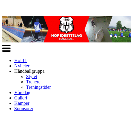
Veksle
navigasjon
Hof IL
Nyheter
Håndballgruppa
Styret
Trenere
Treningstider
Våre lag
Galleri
Kamper
Sponsorer