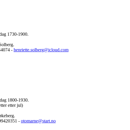
dag 1730-1900.
Solberg.
44074 -
henriette.solberg@icloud.com
dag 1800-1930.
er etter jul)
økeberg.
99420351 -
otomarne@start.no