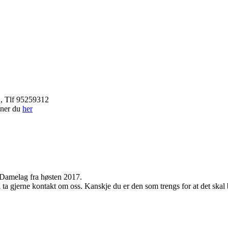
, Tlf 95259312
nner du
her
t Damelag fra høsten 2017.
ta gjerne kontakt om oss. Kanskje du er den som trengs for at det skal b