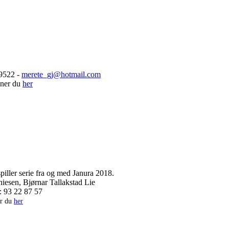
9522 -
merete_gj@hotmail.com
inner du
her
piller serie fra og med Janura 2018.
iesen, Bjørnar Tallakstad Lie
: 93 22 87 57
er du
her