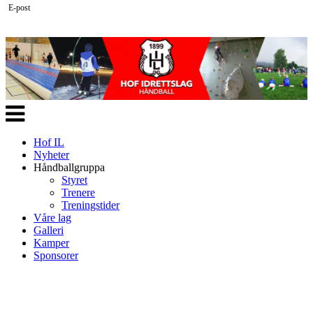
E-post
Veksle
navigasjon
Hof IL
Nyheter
Håndballgruppa
Styret
Trenere
Treningstider
Våre lag
Galleri
Kamper
Sponsorer