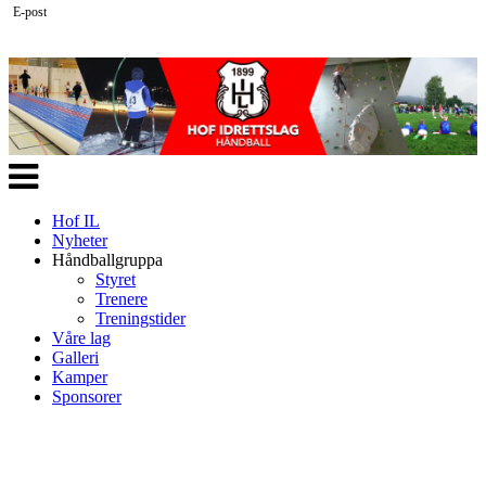
E-post
Veksle
navigasjon
Hof IL
Nyheter
Håndballgruppa
Styret
Trenere
Treningstider
Våre lag
Galleri
Kamper
Sponsorer