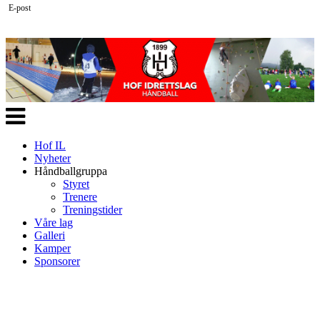
E-post
Veksle
navigasjon
Hof IL
Nyheter
Håndballgruppa
Styret
Trenere
Treningstider
Våre lag
Galleri
Kamper
Sponsorer