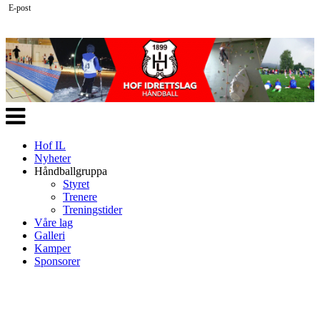
E-post
Veksle
navigasjon
Hof IL
Nyheter
Håndballgruppa
Styret
Trenere
Treningstider
Våre lag
Galleri
Kamper
Sponsorer