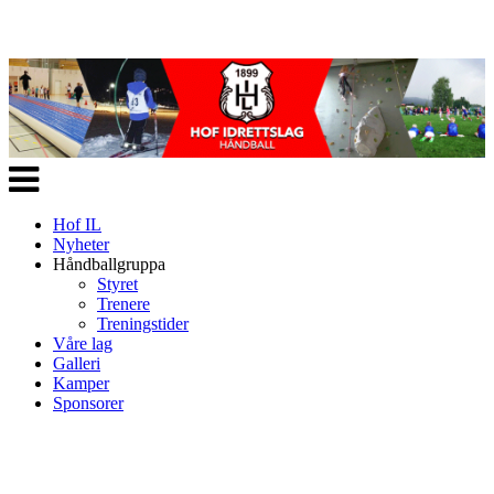
Veksle
navigasjon
Hof IL
Nyheter
Håndballgruppa
Styret
Trenere
Treningstider
Våre lag
Galleri
Kamper
Sponsorer