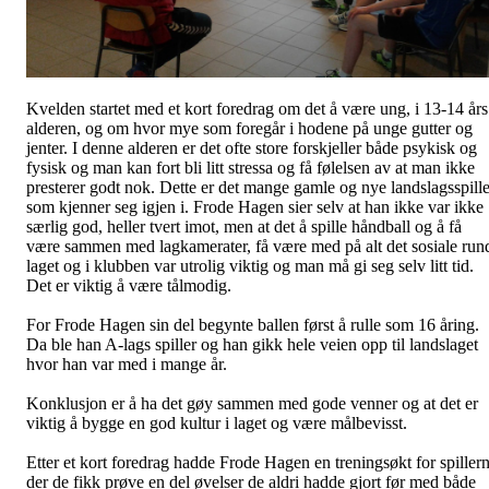
Kvelden startet med et kort foredrag om det å være ung, i 13-14 års
alderen, og om hvor mye som foregår i hodene på unge gutter og
jenter. I denne alderen er det ofte store forskjeller både psykisk og
fysisk og man kan fort bli litt stressa og få følelsen av at man ikke
presterer godt nok. Dette er det mange gamle og nye landslagsspille
som kjenner seg igjen i. Frode Hagen sier selv at han ikke var ikke
særlig god, heller tvert imot, men at det å spille håndball og å få
være sammen med lagkamerater, få være med på alt det sosiale run
laget og i klubben var utrolig viktig og man må gi seg selv litt tid.
Det er viktig å være tålmodig.
For Frode Hagen sin del begynte ballen først å rulle som 16 åring.
Da ble han A-lags spiller og han gikk hele veien opp til landslaget
hvor han var med i mange år.
Konklusjon er å ha det gøy sammen med gode venner og at det er
viktig å bygge en god kultur i laget og være målbevisst.
Etter et kort foredrag hadde Frode Hagen en treningsøkt for spiller
der de fikk prøve en del øvelser de aldri hadde gjort før med både