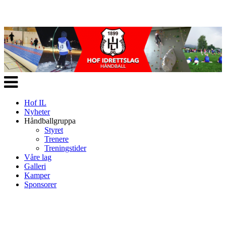
Veksle
navigasjon
Hof IL
Nyheter
Håndballgruppa
Styret
Trenere
Treningstider
Våre lag
Galleri
Kamper
Sponsorer