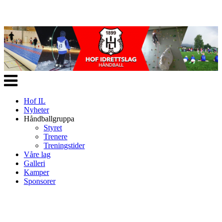
Veksle
navigasjon
Hof IL
Nyheter
Håndballgruppa
Styret
Trenere
Treningstider
Våre lag
Galleri
Kamper
Sponsorer