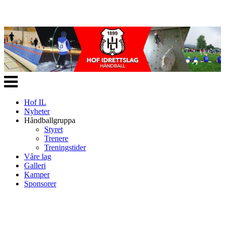
Veksle
navigasjon
Hof IL
Nyheter
Håndballgruppa
Styret
Trenere
Treningstider
Våre lag
Galleri
Kamper
Sponsorer