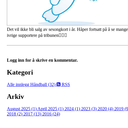
Det vil ikke bli salg av sesongkort i år. Håper fortsatt på å se mange
ivrige supportere på tribunen🤾🏽‍♀️
Logg inn for å skrive en kommentar.
Kategori
Alle innlegg
Håndball (32)
RSS
Arkiv
August 2025 (1)
April 2025 (1)
2024 (1)
2023 (3)
2020 (4)
2019 (9
2018 (2)
2017 (13)
2016 (24)