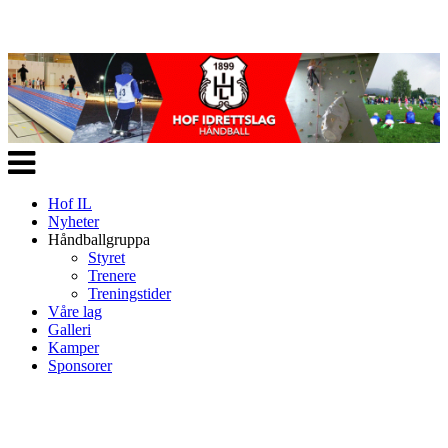
Veksle
navigasjon
Hof IL
Nyheter
Håndballgruppa
Styret
Trenere
Treningstider
Våre lag
Galleri
Kamper
Sponsorer