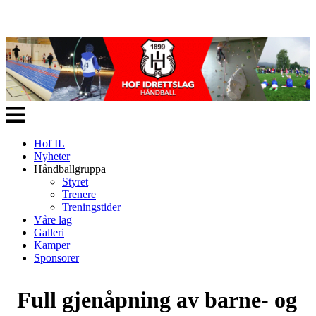
Veksle
navigasjon
Hof IL
Nyheter
Håndballgruppa
Styret
Trenere
Treningstider
Våre lag
Galleri
Kamper
Sponsorer
Full gjenåpning av barne- og