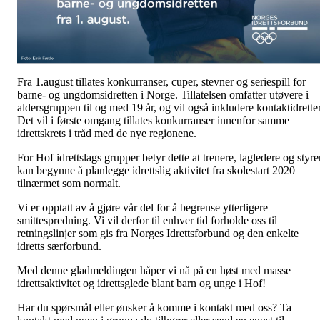
Fra 1.august tillates konkurranser, cuper, stevner og seriespill for
barne- og ungdomsidretten i Norge. Tillatelsen omfatter utøvere i
aldersgruppen til og med 19 år, og vil også inkludere kontaktidretter
Det vil i første omgang tillates konkurranser innenfor samme
idrettskrets i tråd med de nye regionene.
For Hof idrettslags grupper betyr dette at trenere, lagledere og styre
kan begynne å planlegge idrettslig aktivitet fra skolestart 2020
tilnærmet som normalt.
Vi er opptatt av å gjøre vår del for å begrense ytterligere
smittespredning. Vi vil derfor til enhver tid forholde oss til
retningslinjer som gis fra Norges Idrettsforbund og den enkelte
idretts særforbund.
Med denne gladmeldingen håper vi nå på en høst med masse
idrettsaktivitet og idrettsglede blant barn og unge i Hof!
Har du spørsmål eller ønsker å komme i kontakt med oss? Ta