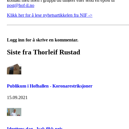
kontakt med noen i gruppa du tilhører eller send en epost til
post@hof-il.no
Klikk her for å lese nyhetsartikkelen fra NIF ->
Logg inn for å skrive en kommentar.
Siste fra Thorleif Rustad
Publikum i Hofhallen - Koronarestriksjoner
15.09.2021
Idrettens dag - Isak fikk pris