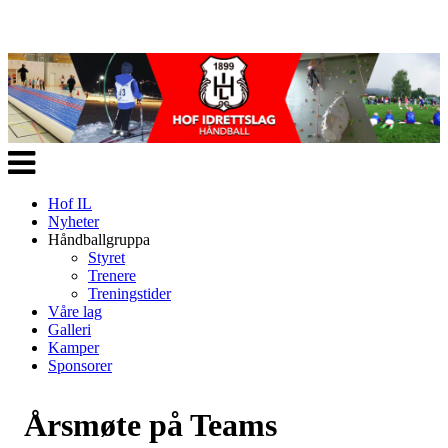
Veksle
navigasjon
Hof IL
Nyheter
Håndballgruppa
Styret
Trenere
Treningstider
Våre lag
Galleri
Kamper
Sponsorer
Årsmøte på Teams