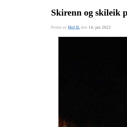
Skirenn og skileik
Postet av
Hof IL
den
14. jan 2022