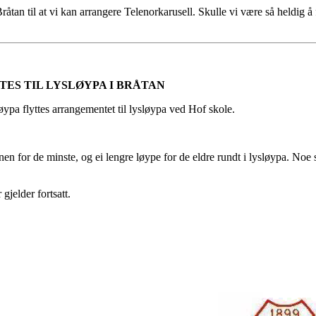
Bråtan til at vi kan arrangere Telenorkarusell. Skulle vi være så heldig å 
TES TIL LYSLØYPA I BRÅTAN
pa flyttes arrangementet til lysløypa ved Hof skole.
en for de minste, og ei lengre løype for de eldre rundt i lysløypa. Noe sk
jelder fortsatt.