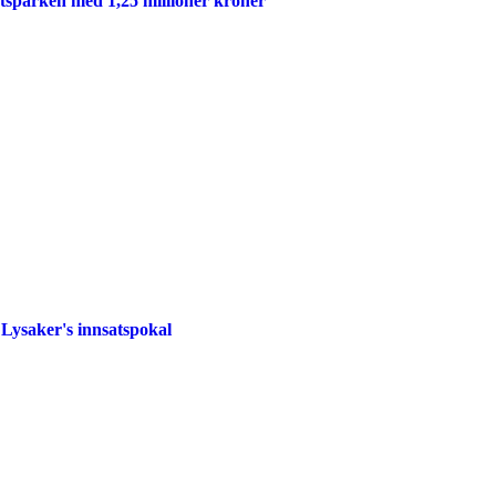
etsparken med 1,25 millioner kroner
Lysaker's innsatspokal