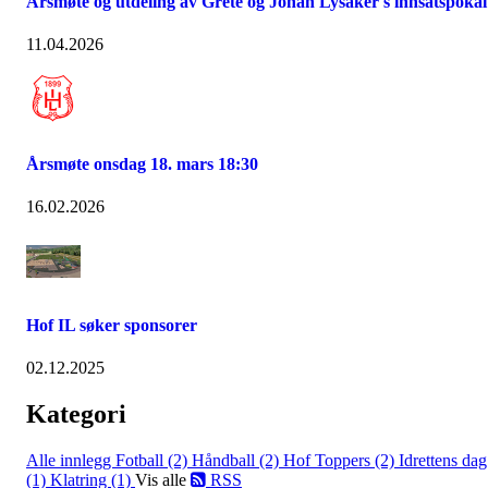
Årsmøte og utdeling av Grete og Johan Lysaker's innsatspokal
11.04.2026
Årsmøte onsdag 18. mars 18:30
16.02.2026
Hof IL søker sponsorer
02.12.2025
Kategori
Alle innlegg
Fotball (2)
Håndball (2)
Hof Toppers (2)
Idrettens dag
(1)
Klatring (1)
Vis alle
RSS