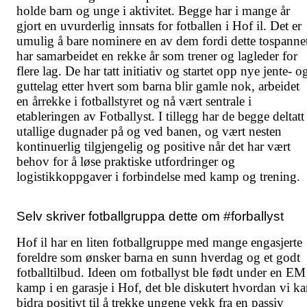
holde barn og unge i aktivitet. Begge har i mange år
gjort en uvurderlig innsats for fotballen i Hof il. Det er
umulig å bare nominere en av dem fordi dette tospanne
har samarbeidet en rekke år som trener og lagleder for
flere lag. De har tatt initiativ og startet opp nye jente- o
guttelag etter hvert som barna blir gamle nok, arbeidet
en årrekke i fotballstyret og nå vært sentrale i
etableringen av Fotballyst. I tillegg har de begge deltatt 
utallige dugnader på og ved banen, og vært nesten
kontinuerlig tilgjengelig og positive når det har vært
behov for å løse praktiske utfordringer og
logistikkoppgaver i forbindelse med kamp og trening.
Selv skriver fotballgruppa dette om #forballyst
Hof il har en liten fotballgruppe med mange engasjerte
foreldre som ønsker barna en sunn hverdag og et godt
fotballtilbud. Ideen om fotballyst ble født under en EM
kamp i en garasje i Hof, det ble diskutert hvordan vi k
bidra positivt til å trekke ungene vekk fra en passiv