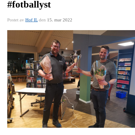
#fotballyst
Postet av
Hof IL
den
15. mar 2022