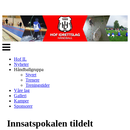
Veksle
navigasjon
Hof IL
Nyheter
Håndballgruppa
Styret
Trenere
Treningstider
Våre lag
Galleri
Kamper
Sponsorer
Innsatspokalen tildelt