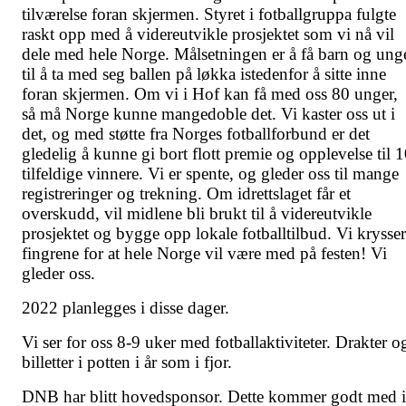
tilværelse foran skjermen. Styret i fotballgruppa fulgte
raskt opp med å videreutvikle prosjektet som vi nå vil
dele med hele Norge. Målsetningen er å få barn og ung
til å ta med seg ballen på løkka istedenfor å sitte inne
foran skjermen. Om vi i Hof kan få med oss 80 unger,
så må Norge kunne mangedoble det. Vi kaster oss ut i
det, og med støtte fra Norges fotballforbund er det
gledelig å kunne gi bort flott premie og opplevelse til 
tilfeldige vinnere. Vi er spente, og gleder oss til mange
registreringer og trekning. Om idrettslaget får et
overskudd, vil midlene bli brukt til å videreutvikle
prosjektet og bygge opp lokale fotballtilbud. Vi krysser
fingrene for at hele Norge vil være med på festen! Vi
gleder oss.
2022 planlegges i disse dager.
Vi ser for oss 8-9 uker med fotballaktiviteter. Drakter o
billetter i potten i år som i fjor.
DNB har blitt hovedsponsor. Dette kommer godt med i