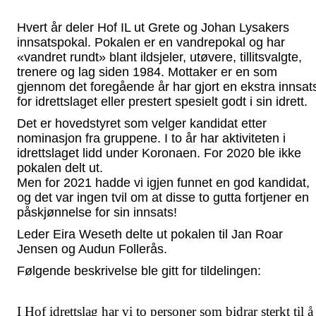
Hvert år deler Hof IL ut Grete og Johan Lysakers
innsatspokal. Pokalen er en vandrepokal og har
«vandret rundt» blant ildsjeler, utøvere, tillitsvalgte,
trenere og lag siden 1984. Mottaker er en som
gjennom det foregående år har gjort en ekstra innsat
for idrettslaget eller prestert spesielt godt i sin idrett.
Det er hovedstyret som velger kandidat etter
nominasjon fra gruppene. I to år har aktiviteten i
idrettslaget lidd under Koronaen. For 2020 ble ikke
pokalen delt ut.
Men for 2021 hadde vi igjen funnet en god kandidat,
og det var ingen tvil om at disse to gutta fortjener en
påskjønnelse for sin innsats!
Leder Eira Weseth delte ut pokalen til Jan Roar
Jensen og Audun Follerås.
Følgende beskrivelse ble gitt for tildelingen:
I Hof idrettslag har vi to personer som bidrar sterkt til å