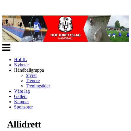
Veksle
navigasjon
Hof IL
Nyheter
Håndballgruppa
Styret
Trenere
Treningstider
Våre lag
Galleri
Kamper
Sponsorer
Allidrett