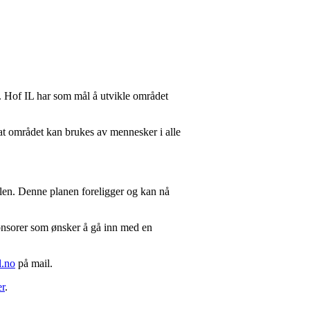
ne. Hof IL har som mål å utvikle området
r at området kan brukes av mennesker i alle
llen. Denne planen foreligger og kan nå
sponsorer som ønsker å gå inn med en
l.no
på mail.
r
.