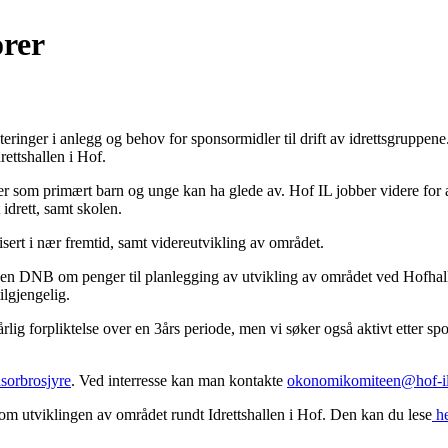
orer
teringer i anlegg og behov for sponsormidler til drift av idrettsgruppe
rettshallen i Hof.
iteter som primært barn og unge kan ha glede av. Hof IL jobber videre fo
 idrett, samt skolen.
isert i nær fremtid, samt videreutvikling av området.
telsen DNB om penger til planlegging av utvikling av området ved Hofha
ilgjengelig.
rlig forpliktelse over en 3års periode, men vi søker også aktivt etter 
sorbrosjyre
. Ved interresse kan man kontakte
okonomikomiteen@hof-i
k om utviklingen av området rundt Idrettshallen i Hof. Den kan du lese
he