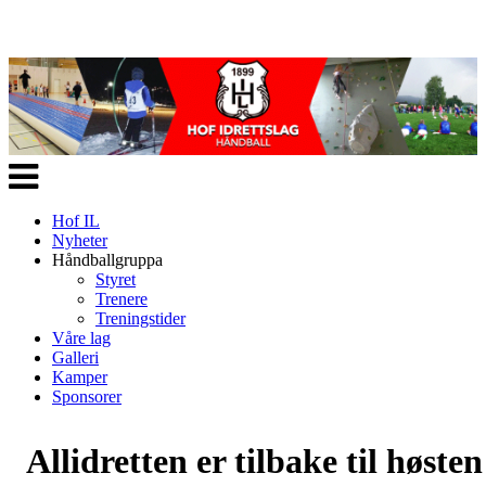
Veksle
navigasjon
Hof IL
Nyheter
Håndballgruppa
Styret
Trenere
Treningstider
Våre lag
Galleri
Kamper
Sponsorer
Allidretten er tilbake til høsten