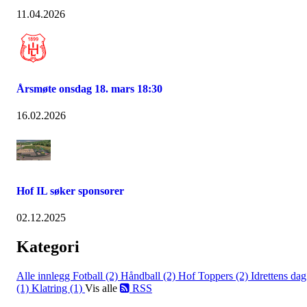
11.04.2026
Årsmøte onsdag 18. mars 18:30
16.02.2026
Hof IL søker sponsorer
02.12.2025
Kategori
Alle innlegg
Fotball (2)
Håndball (2)
Hof Toppers (2)
Idrettens dag
(1)
Klatring (1)
Vis alle
RSS