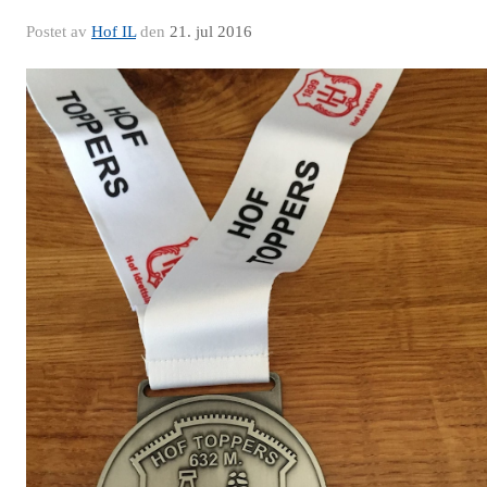
Postet av
Hof IL
den
21. jul 2016