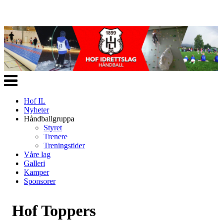
Veksle
navigasjon
Hof IL
Nyheter
Håndballgruppa
Styret
Trenere
Treningstider
Våre lag
Galleri
Kamper
Sponsorer
Hof Toppers