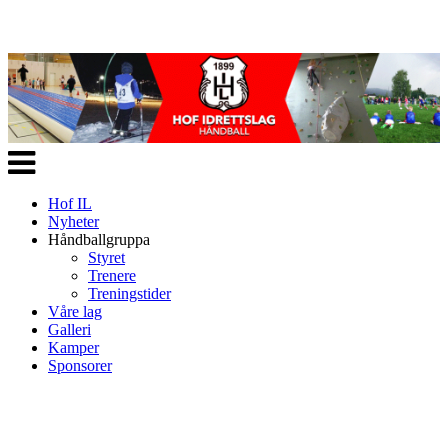
Veksle
navigasjon
Hof IL
Nyheter
Håndballgruppa
Styret
Trenere
Treningstider
Våre lag
Galleri
Kamper
Sponsorer