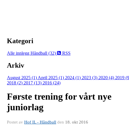
Kategori
Alle innlegg
Håndball (32)
RSS
Arkiv
August 2025 (1)
April 2025 (1)
2024 (1)
2023 (3)
2020 (4)
2019 (9
2018 (2)
2017 (13)
2016 (24)
Første trening for vårt nye
juniorlag
Postet av
Hof IL - Håndball
den
18. okt 2016