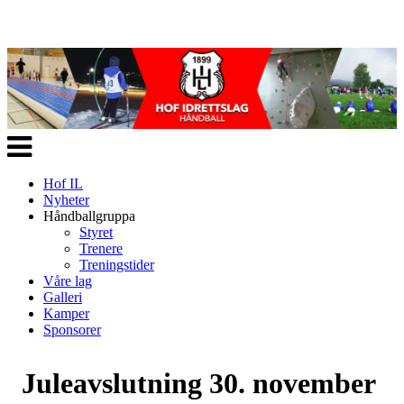
Veksle
navigasjon
Hof IL
Nyheter
Håndballgruppa
Styret
Trenere
Treningstider
Våre lag
Galleri
Kamper
Sponsorer
Juleavslutning 30. november